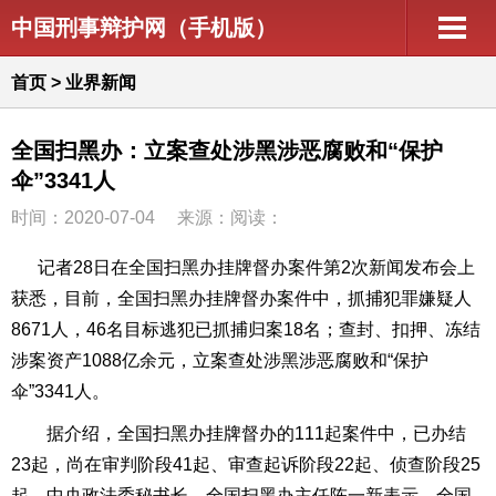
中国刑事辩护网（手机版）
首页
>
业界新闻
全国扫黑办：立案查处涉黑涉恶腐败和“保护
伞”3341人
时间：2020-07-04
来源：阅读：
记者28日在全国扫黑办挂牌督办案件第2次新闻发布会上
获悉，目前，全国扫黑办挂牌督办案件中，抓捕犯罪嫌疑人
8671人，46名目标逃犯已抓捕归案18名；查封、扣押、冻结
涉案资产1088亿余元，立案查处涉黑涉恶腐败和“保护
伞”3341人。
据介绍，全国扫黑办挂牌督办的111起案件中，已办结
23起，尚在审判阶段41起、审查起诉阶段22起、侦查阶段25
起。中央政法委秘书长、全国扫黑办主任陈一新表示，全国