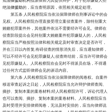
知
法律援助
机构指派律师为其提供辩护，对于犯罪嫌疑人拒
绝
法律援助
的，应当查明原因，依照相关规定处理。
第五条 人民检察院应当依法保障律师在刑事诉讼中的会
见权。人民检察院办理直接受理立案侦查案件，除特别重大
贿赂犯罪案件外，其他案件依法不需要经许可会见。律师在
侦查阶段提出会见特别重大贿赂案件犯罪嫌疑人的，人民检
察院应当严格按照法律和相关规定及时审查决定是否许可，
并在三日以内答复;有碍侦查的情形消失后，应当通知律师，
可以不经许可会见犯罪嫌疑人;侦查终结前，应当许可律师会
见犯罪嫌疑人。人民检察院在会见时不得派员在场，不得通
过任何方式监听律师会见的谈话内容。
第六条 人民检察院应当依法保障律师的阅卷权。自案件
移送审查起诉之日起，人民检察院应当允许辩护律师查阅、
摘抄、复制本案的案卷材料;经人民检察院许可，诉讼代理人
也可以查阅、摘抄、复制本案的案卷材料。人民检察院应当
及时受理并安排律师阅卷，无法及时安排的，应当向律师说