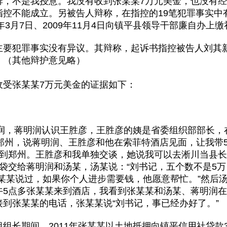
排，不是我授意。我没有收到张某某7万元美金，也没有
指控不能成立。另被告人辩称，在指控的19笔犯罪事实中
3月7日、2009年11月4日向镇平县领导干部廉自办上缴礼金
主要犯罪事实没有异议。其辩称，起诉书指控被告人刘其
。（其他辩护意见略）
收受张某某7万元美金的证据如下：
明润，蒋明润认识王胜彦，王胜彦的姨是省委组织部部长
我去郑州，说蒋明润、王胜彦和他在索菲特酒店见面，让我带
赶到郑州。王胜彦和我单独交谈，她说我可以去淅川当县
袋交给蒋明润和汤某，汤某说：“刘书记，五个数不是5万
某某说过，如果你个人进步需要钱，他愿意帮忙。”然后
午5点多张某某来到酒店，我看到张某某和汤某、蒋明润在
到张某某的电话，张某某说“刘书记，事已经办好了。”
组长期间，2011年张某某以土地抵押向镇平信用社贷款3