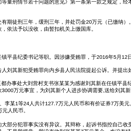
功等量刑情节若干问题的意见》第一条第一款之规定，经
处有期徒刑三年，缓刑三年，并处罚金20万元（已缴纳）
款，依法予以没收，由暂扣机关上缴国库。
镇平县纪委书记等职。因涉嫌受贿罪，于2016年5月12
告人刘其新犯受贿罪向内乡县人民法院提起公诉。并提出
平县玉都办事处大刘营村支书张某某为感谢刘其新在任镇平
3000万元事宜，为刘其新个人进步协调需要,送给刘其
、李某1等24人共计127.7万元人民币和有价证券7万美
万元人民币。
的大部分犯罪事实没有异议。其辩称，起诉书指控自己收