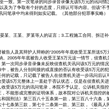
完全一致。第一次笔录的同步录音录像无该5万元的讯问情
可以及为了争取有个好的态度，只得认可等内容。但该“不
次讯问笔录中均未得到如实记载。（其他部分犯罪事实略）
人晏某、王某、罗某等人的证言；3.工程施工合同、拆迁补
被告人及其辩护人辩称的“2005年年底收受王某所送5
纳。2005年年底被告人收受王某5万元这一情节，侦查
。第一次同步录音录像未反映侦查机关讯问该5万元的情况
中，被告人分别间接的或直接的否认有收受该5万元的犯
任何的记载，只记载了被告人在侦查机关进一步讯问后认
收受该5万元整体上一直处于否认状态，仅是在侦查机关
人收受该5万元的讯问笔录，本院不予认定。公诉机关指控
证，不能形成完整的证明体系，故本院对公诉机关指控的
共和国刑法》第三百八十五条第一款，第三百八十六条，
六十七条第三款，第七十二条第一款、第三款，《最高人