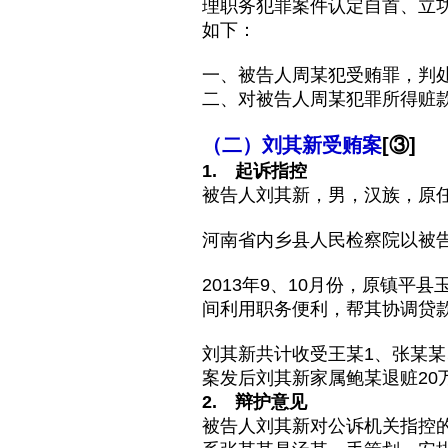
理职务犯罪案件认定自首、立
如下：
一、被告人周某犯受贿罪，判
二、对被告人周某犯罪所得赃
（二）刘其新受贿案
[③]
1. 起诉指控
被告人刘其新，男，汉族，原任
河南省内乡县人民检察院以被
2013年9、10月份，原镇
间利用职务便利，帮其协调贷款
刘其新共计收受王某1、张某某
案发后刘其新家属鲍某退赃20
2. 辩护意见
被告人刘其新对公诉机关指控