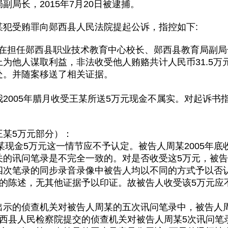
局长，2015年7月20日被逮捕。
某犯受贿罪向郧西县人民法院提起公诉，指控如下:
人周某在担任郧西县职业技术教育中心校长、郧西县教育局副
为他人谋取利益，非法收受他人贿赂共计人民币31.5万
处。并随案移送了相关证据。
2005年腊月收受王某所送5万元现金不属实。对起诉书指
王某5万元部分）：
王某现金5万元这一情节应不予认定。被告人周某2005年
关的讯问笔录是不完全一致的。对是否收受这5万元，被
四次笔录的同步录音录像中被告人均以不同的方式予以否
人的陈述，无其他证据予以印证。故被告人收受该5万元应
示的侦查机关对被告人周某的五次讯问笔录中，被告人周
郧西县人民检察院提交的侦查机关对被告人周某5次讯问笔