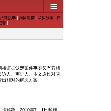
法律援助
|
拘留逮捕
|
取保候审
|
扫
犯罪
|
间接证据认定案件事实又有着相
公诉人、辩护人。本文通过对两
给出相对的解决方案。
解释。2010年7月1日起施