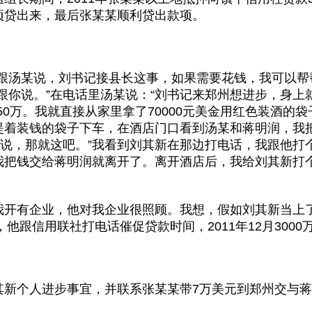
项贷出来，最后张某某顺利贷出款项。
，我跟汤某说，刘书记接县长这事，如果需要花钱，我可以帮帮
跟你说。”在电话里汤某说：“刘书记来郑州想进步，身上
50万。我就直接从家里拿了70000元美金用红色装酒的
着装钱的袋子下车，在酒店门口看到汤某和蒋明润，我把袋
好说，那就这吧。”我看到刘其新在那边打电话，我跟他打
我把钱交给蒋明润就离开了。离开酒店后，我给刘其新打个
我开有企业，他对我企业很照顾。我想，假如刘其新当上
，他跟信用联社打电话催促贷款时间，2011年12月300
其新个人进步事宜，并联系张某某带7万美元到郑州交与