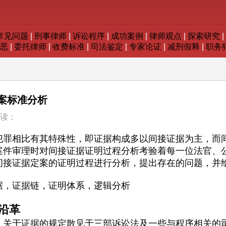
常见问题
|
刑事律师
|
诉讼程序
|
成功案例
|
律师观点
|
探索研究
|
恶
|
委托律师
|
收费标准
|
司法鉴定
|
专家论证
|
减刑假释
|
职务
案标准分析
读：
犯罪相比有其特殊性，即证据构成多以间接证据为主，而
案件审理时对间接证据证明过程分析考验着每一位法官、
间接证据定案的证明过程进行分析，提出存在的问题，并
据，证据链，证明体系，逻辑分析
沿革
关于证据的规定散见于三部诉讼法及一些与程序相关的司法